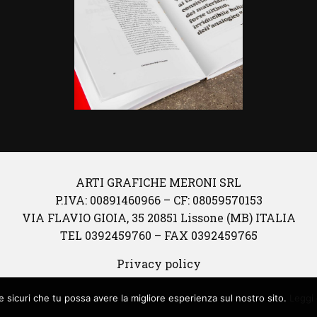
ARTI GRAFICHE MERONI SRL
P.IVA: 00891460966 – CF: 08059570153
VIA FLAVIO GIOIA, 35 20851 Lissone (MB) ITALIA
TEL 0392459760 – FAX 0392459765
Privacy policy
© Copyright 2026
e sicuri che tu possa avere la migliore esperienza sul nostro sito.
Leggi 